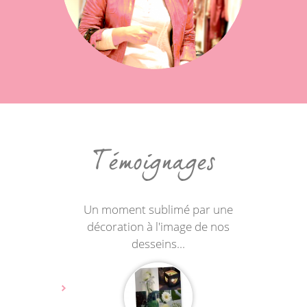
Témoignages
S
nalisme et
Un moment sublimé par une
trava
ant je n'ai
décoration à l'image de nos
ui restent
desseins...
s
'apprécie
en
ces de mon
enthous
orties et
sincèr