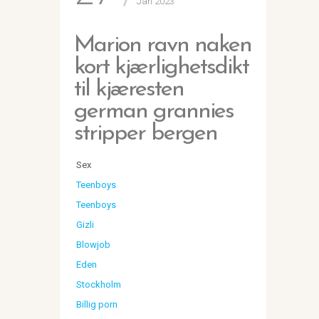
Jan 2023
Marion ravn naken
kort kjærlighetsdikt
til kjæresten
german grannies
stripper bergen
Sex
Teenboys
Teenboys
Gizli
Blowjob
Eden
Stockholm
Billig porn