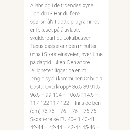
Allahs og i de troendes øyne.
DocId013 Har du flere
spørsmål? I dette programmet
er fokuset på å avlaste
skulderpartiet. Lokalbussen
Taxus passerer noen minutter
unna i Storsteinsveien, hver time
på dagtid i uken. Den andre
leiligheten ligger ca en mil
lengre syd, i kommunen Orihuela
Costa. Overkropp* 86.5-89 91.5-
96.5 – 99-104 – 106.5-114.5 –
117-122 117-122 – Innside ben
(cm) 76 76 – 76 – 76 – 76 76 –
Skostørrelse EU 40-41 40-41 –
42-44 – 42-44 – 42-44 45-46 –