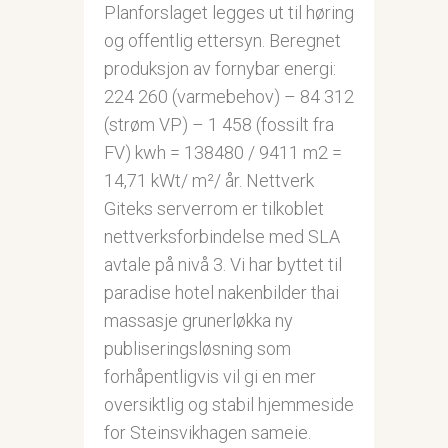
Planforslaget legges ut til høring
og offentlig ettersyn. Beregnet
produksjon av fornybar energi:
224 260 (varmebehov) – 84 312
(strøm VP) – 1 458 (fossilt fra
FV) kwh = 138480 / 9411 m2 =
14,71 kWt/ m²/ år. Nettverk
Giteks serverrom er tilkoblet
nettverksforbindelse med SLA
avtale på nivå 3. Vi har byttet til
paradise hotel nakenbilder thai
massasje grunerløkka ny
publiseringsløsning som
forhåpentligvis vil gi en mer
oversiktlig og stabil hjemmeside
for Steinsvikhagen sameie.